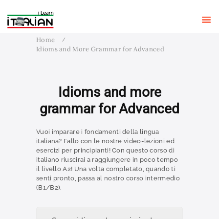
ITALIAN GRAMMAR
I LEARN ITALIAN
Learn Italian with Antonio
LEARN ITALIAN WITH
MOVIES
Home
LEARN ITALIAN WITH
Idioms and More Grammar for Advanced
SONGS
STUDY ITALIAN IN
ITALY
Idioms and more
BLOG
grammar for Advanced
ABOUT ME
Vuoi imparare i fondamenti della lingua
italiana? Fallo con le nostre video-lezioni ed
esercizi per principianti! Con questo corso di
italiano riuscirai a raggiungere in poco tempo
il livello A2! Una volta completato, quando ti
senti pronto, passa al nostro corso intermedio
(B1/B2).