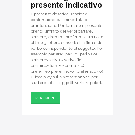
presente indicativo
Il presente descrive un’azione
contemporanea, immediata o
un’intenzione. Per formare il presente
prendi l’infinito dei verbi parlare,
scrivere, dormire, preferire: elimina le
ultime 3 lettere e inserisci la finale del
verbo corrispondente al soggetto. Per
esempio parlare> parl+o= parlo (io)
scrivere>scriv+0= scrivo (io)
dormire>dorm+o=dormo (io)
preferire> prefer+isc+o= preferisco (io)
Clicca play sulla presentazione per
studiare tutti i soggettiI verbi regolari…
READ MORE