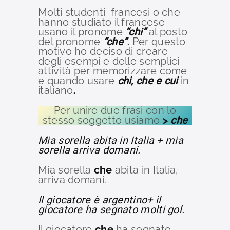
Molti studenti francesi o che
hanno studiato il francese
usano il pronome
“chi”
al posto
del pronome
“che”
.
Per questo
motivo ho deciso di creare
degli esempi e delle semplici
attività per memorizzare come
e quando usare
chi, che e cui
in
italiano
.
Per unire due frasi con lo
stesso soggetto usiamo
>
che
Mia sorella abita in Italia + mia
sorella arriva domani.
Mia sorella
che
abita in Italia,
arriva domani.
Il giocatore è argentino+ il
giocatore ha segnato molti gol.
Il giocatore
che
ha segnato