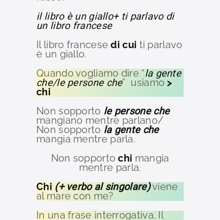
il libro è un giallo+ ti parlavo di
un libro francese
Il libro francese
di cui
ti parlavo
è un giallo.
Quando vogliamo dire “
la gente
che/le persone che
” usiamo
>
chi
Non sopporto
le persone che
mangiano mentre parlano/
Non sopporto
la gente che
mangia mentre parla.
Non sopporto
chi
mangia
mentre parla.
Chi
(+ verbo al singolare)
viene
al mare con me?
In una frase interrogativa. Il