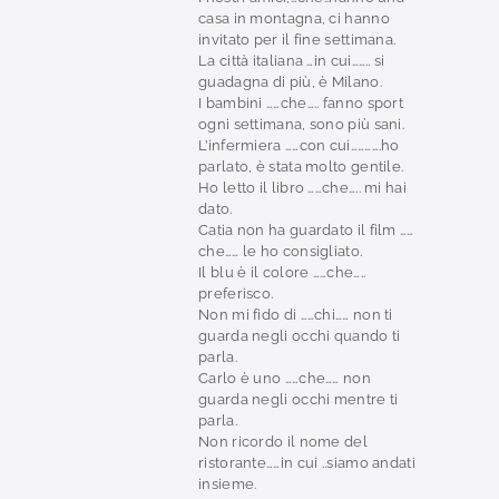
casa in montagna, ci hanno
invitato per il fine settimana.
La città italiana …in cui…….. si
guadagna di più, è Milano.
I bambini ……che….. fanno sport
ogni settimana, sono più sani.
L’infermiera ……con cui………….ho
parlato, è stata molto gentile.
Ho letto il libro ……che….. mi hai
dato.
Catia non ha guardato il film ……
che…… le ho consigliato.
Il blu è il colore ……che…..
preferisco.
Non mi fido di ……chi…… non ti
guarda negli occhi quando ti
parla.
Carlo è uno ……che…… non
guarda negli occhi mentre ti
parla.
Non ricordo il nome del
ristorante……in cui ..siamo andati
insieme.