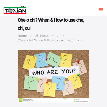
ITALIAN GRAMMAR
I LEARN ITALIAN
Learn Italian with Antonio
LEARN ITALIAN WITH
MOVIES
Che o chi? When & How to use che,
LEARN ITALIAN WITH
SONGS
chi, cui
STUDY ITALIAN IN
Home
All Posts
...
ITALY
Che o chi? When & How to use che, chi, cui
BLOG
ABOUT ME