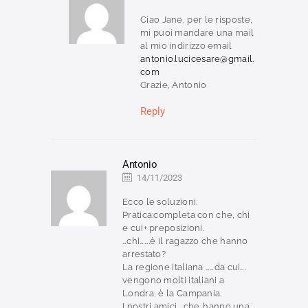
Ciao Jane, per le risposte,
mi puoi mandare una mail
al mio indirizzo email
antonio.lucicesare@gmail.
com
Grazie, Antonio
Reply
Antonio
14/11/2023
Ecco le soluzioni.
Pratica:completa con che, chi
e cui+ preposizioni.
…chi…….è il ragazzo che hanno
arrestato?
La regione italiana ……da cui….
vengono molti italiani a
Londra, è la Campania.
I nostri amici,…che..hanno una